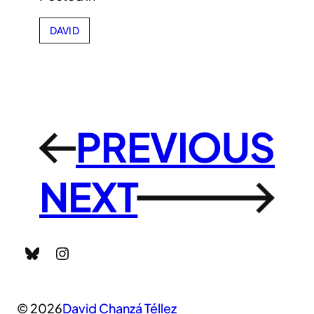
DAVID
PREVIOUS
←
NEXT
→
Bluesky
Instagram
© 2026
David Chanzá Téllez