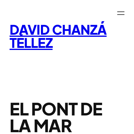
Saltar
al
contenido
DAVID CHANZÁ
TÉLLEZ
EL PONT DE
LA MAR