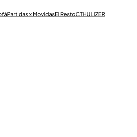
ofá
Partidas x Movidas
El Resto
CTHULIZER